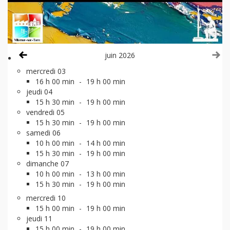
Voir le mois précédent
Vo
juin 2026
mercredi 03
16 h 00 min
-
19 h 00 min
jeudi 04
15 h 30 min
-
19 h 00 min
vendredi 05
15 h 30 min
-
19 h 00 min
samedi 06
10 h 00 min
-
14 h 00 min
15 h 30 min
-
19 h 00 min
dimanche 07
10 h 00 min
-
13 h 00 min
15 h 30 min
-
19 h 00 min
mercredi 10
15 h 00 min
-
19 h 00 min
jeudi 11
15 h 00 min
-
19 h 00 min