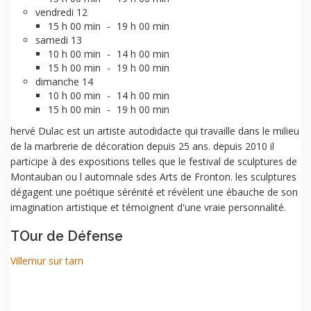
vendredi 12
15 h 00 min
-
19 h 00 min
samedi 13
10 h 00 min
-
14 h 00 min
15 h 00 min
-
19 h 00 min
dimanche 14
10 h 00 min
-
14 h 00 min
15 h 00 min
-
19 h 00 min
hervé Dulac est un artiste autodidacte qui travaille dans le milieu
de la marbrerie de décoration depuis 25 ans. depuis 2010 il
participe à des expositions telles que le festival de sculptures de
Montauban ou l automnale sdes Arts de Fronton. les sculptures
dégagent une poétique sérénité et révèlent une ébauche de son
imagination artistique et témoignent d'une vraie personnalité.
TOur de Défense
Villemur sur tarn