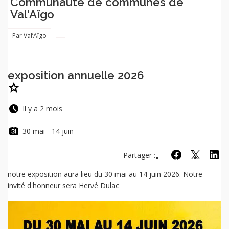
Communauté de communes de
Val'Aïgo
Par Val’Aïgo
exposition annuelle 2026
Ajouter
exposition
annuelle
Il y a 2 mois
2026
aux
30 mai - 14 juin
favoris.
Partager :
Partager sur Fac
Partager sur
Partag
notre exposition aura lieu du 30 mai au 14 juin 2026. Notre
invité d'honneur sera Hervé Dulac