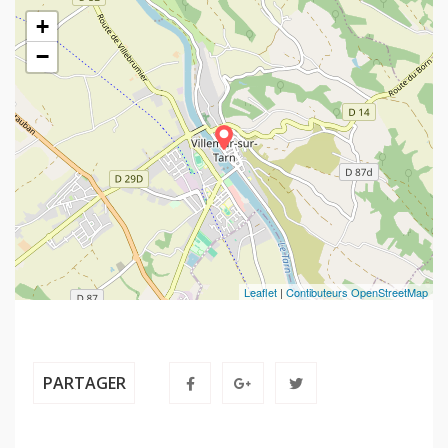
+
−
Leaflet
|
Contibuteurs OpenStreetMap
PARTAGER