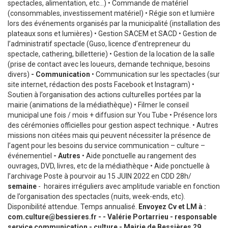
spectacles, alimentation, etc…) • Commande de matériel
(consommables, investissement matériel) • Régie son et lumière
lors des événements organisés par la municipalité (installation des
plateaux sons et lumières) • Gestion SACEM et SACD • Gestion de
l’administratif spectacle (Guso, licence d’entrepreneur du
spectacle, cathering, billetterie) • Gestion de la location de la salle
(prise de contact avec les loueurs, demande technique, besoins
divers)
- Communication
• Communication sur les spectacles (sur
site internet, rédaction des posts Facebook et Instagram) •
Soutien à l’organisation des actions culturelles portées par la
mairie (animations de la médiathèque) • Filmer le conseil
municipal une fois / mois + diffusion sur You Tube • Présence lors
des cérémonies officielles pour gestion aspect technique. • Autres
missions non citées mais qui peuvent nécessiter la présence de
l’agent pour les besoins du service communication – culture –
événementiel
- Autres
• Aide ponctuelle au rangement des
ouvrages, DVD, livres, etc de la médiathèque • Aide ponctuelle à
l’archivage Poste à pourvoir au 15 JUIN 2022 en CDD 28h/
semaine
- horaires irréguliers avec amplitude variable en fonction
de l’organisation des spectacles (nuits, week-ends, etc).
Disponibilité attendue. Temps annualisé.
Envoyez Cv et LM à :
com.culture@bessieres.fr - - Valérie Portarrieu - responsable
service communication - culture - Mairie de Bessières 29