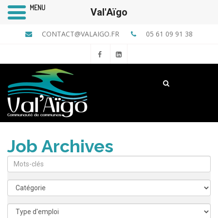
MENU
Val'Aïgo
CONTACT@VALAIGO.FR
05 61 09 91 38
Job Archives
Mots-
clés