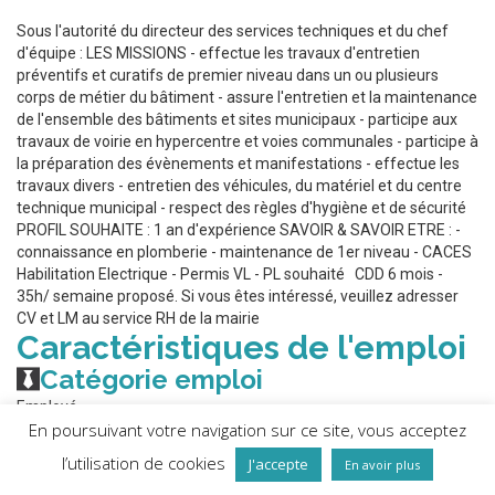
Sous l'autorité du directeur des services techniques et du chef
d'équipe : LES MISSIONS - effectue les travaux d'entretien
préventifs et curatifs de premier niveau dans un ou plusieurs
corps de métier du bâtiment - assure l'entretien et la maintenance
de l'ensemble des bâtiments et sites municipaux - participe aux
travaux de voirie en hypercentre et voies communales - participe à
la préparation des évènements et manifestations - effectue les
travaux divers - entretien des véhicules, du matériel et du centre
technique municipal - respect des règles d'hygiène et de sécurité
PROFIL SOUHAITE : 1 an d'expérience SAVOIR & SAVOIR ETRE : -
connaissance en plomberie - maintenance de 1er niveau - CACES
Habilitation Electrique - Permis VL - PL souhaité CDD 6 mois -
35h/ semaine proposé. Si vous êtes intéressé, veuillez adresser
CV et LM au service RH de la mairie
Caractéristiques de l'emploi
Catégorie emploi
Employé
En poursuivant votre navigation sur ce site, vous acceptez
View less
l’utilisation de cookies
J'accepte
En avoir plus
Sous l’autorité du directeur des services techniques et du chef