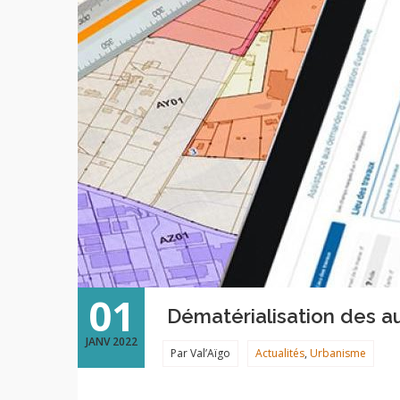
01
Dématérialisation des 
JANV 2022
Par Val’Aïgo
Actualités
,
Urbanisme