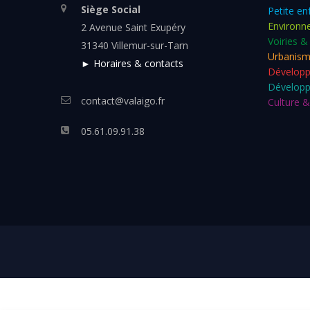
Siège Social
Petite en
Environn
2 Avenue Saint Exupéry
Voiries &
31340 Villemur-sur-Tarn
Urbanis
► Horaires & contacts
Dévelop
Développ
contact@valaigo.fr
Culture & 
05.61.09.91.38