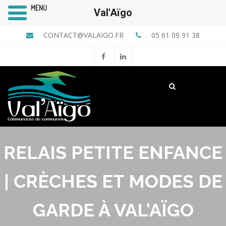
MENU
Val'Aïgo
CONTACT@VALAIGO.FR
05 61 09 91 38
RELAIS PETITE ENFANCE
| CRÈCHES ET MODES DE
GARDE À VAL'AÏGO