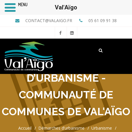
MENU
Val'Aïgo
CONTACT@VALAIGO.FR
05 61 09 91 38
FORMULAIRES
D’AUTORISATION
D’URBANISME -
COMMUNAUTÉ DE
COMMUNES DE VAL'AÏGO
Accueil
Démarches d’urbanisme
Urbanisme