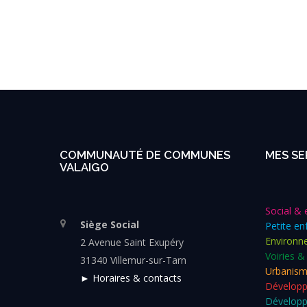
COMMUNAUTÉ DE COMMUNES
MES SE
VALAIGO
Social & 
Siège Social
Petite en
Environn
2 Avenue Saint Exupéry
Voiries &
31340 Villemur-sur-Tarn
Urbanis
► Horaires & contacts
Dévelop
Développ