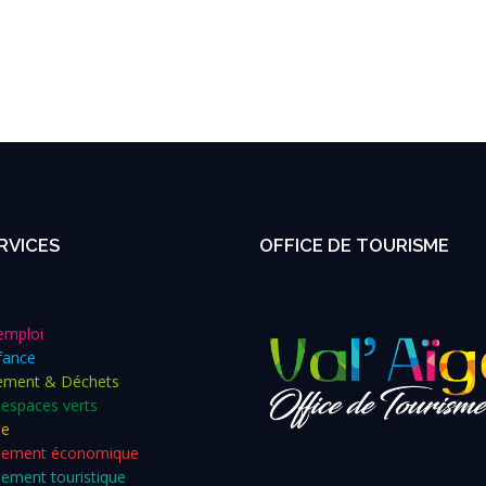
RVICES
OFFICE DE TOURISME
emploi
fance
ement & Déchets
 espaces verts
me
pement économique
ement touristique