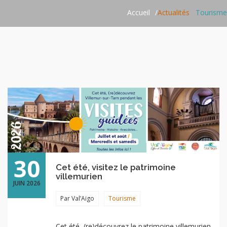
Accueil
Actualités
Tourisme
30
Cet été, visitez le patrimoine
villemurien
JUIN 2026
Par Val’Aïgo
Tourisme
Cet été, (re)découvrez le patrimoine villemurien