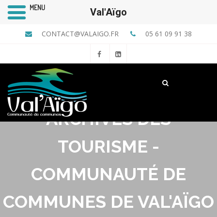
MENU
Val'Aïgo
CONTACT@VALAIGO.FR
05 61 09 91 38
ARCHIVES DES
TOURISME -
COMMUNAUTÉ DE
COMMUNES DE VAL'AÏGO