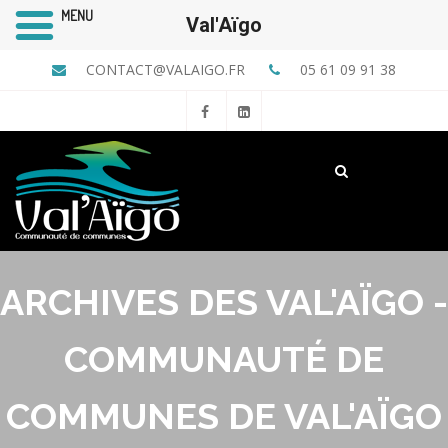
MENU
Val'Aïgo
CONTACT@VALAIGO.FR
05 61 09 91 38
ARCHIVES DES VAL'AÏGO -
COMMUNAUTÉ DE
COMMUNES DE VAL'AÏGO